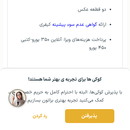
دو قطعه عکس
ارائه
گواهی عدم سوء پیشینه
کیفری
پرداخت هزینه‌های ویزا: آنلاین ۳۵۰ یورو-کتبی
۴۵۰ یورو
شرايط کار حين و پس از تحصيل در
فنلاند
کوکی ها برای تجربه ی بهتر شما هستند!
مشــاوره اولیه رایگان:
۰۲۱ ۴۳۰۰۰ ۰۲۱
رزرو مشاوره تخصصی
دانشجویان خارجی در فنلاند مجاز به حداکثر ۲۵ ساعت کار
با پذیرش کوکی‌ها، البته با احترام کامل به حریم خصوصیتون،
در هفته هستند و حداقل حقوق به ازای هر ساعت کاری ۷ تا ۹
کمک می‌کنید تجربه بهتری براتون بسازیم.
یورو است. همچنین دانشجویان پس از اتمام تحصیل، با
دریافت پیشنهاد شغلی می‌توانند نسبت به اخذ ویزای کاری
پذیرفتن
رد کردن
فنلاند اقدام کنند.