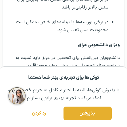
سنین بالاتر رقابتی‌تر باشد.
در برخی بورسیه‌ها یا برنامه‌های خاص، ممکن است
محدودیت سنی تعیین شود.
ویزای دانشجویی عراق
دانشجویان بین‌المللی برای تحصیل در عراق باید نسبت به
دریافت
ویزای تحصیلی
و در برخی موارد
مجوز اقامت
دانشجویی
اقدام کنند. روند اخذ ویزا نسبت به برخی کشورهای
کوکی ها برای تجربه ی بهتر شما هستند!
مشــاوره اولیه رایگان:
۰۲۱ ۴۳۰۰۰ ۰۲۱
رزرو مشاوره تخصصی
اروپایی ساده‌تر است، اما بسته به دانشگاه و کشور مبدا ممکن
است تفاوت‌هایی داشته باشد. مدارک موردنیاز برای ویزای
با پذیرش کوکی‌ها، البته با احترام کامل به حریم خصوصیتون،
تحصیلی عراق عبارتست از:
کمک می‌کنید تجربه بهتری براتون بسازیم.
نامه پذیرش از دانشگاه یا مؤسسه آموزشی معتبر در
پذیرفتن
رد کردن
عراق