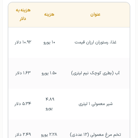
هزینه به 
عنوان
هزینه
دلار
غذا، رستوران ارزان قیمت
۱۰ یورو
۱۰.۹۲ دلار
آب (بطری کوچک نیم لیتری)
۱.۵۰ یورو
۱.۶۳ دلار
۴.۸۹ 
شیر معمولی ۱ لیتری
۵.۳۴ دلار
یورو
تخم مرغ معمولی (۱۲ عددی)
۲.۲۸ یورو
۲.۴۹ دلار