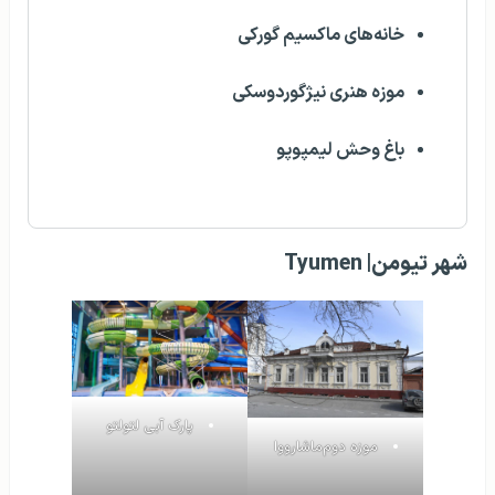
خانه‌های ماکسیم گورکی
موزه هنری نیژگوردوسکی
باغ وحش لیمپوپو
شهر تیومن‌| Tyumen
پارک آبی لتو‌لتو
موزه دوم‌ماشارووا