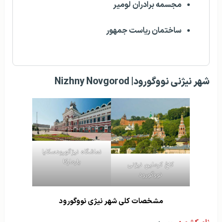
مجسمه برادران لومیر
ساختمان ریاست جمهور
شهر نیژنی نووگورود| Nizhny Novgorod
نماشگاه نیژگورودسکایا
یارمارکا
کاخ کرملین نیژنی
نووگورود
مشخصات کلی شهر نیژی نووگورود