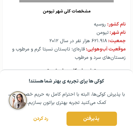
مشخصات کلی شهر تیومن
نام کشور:
روسیه
نام شهر:
تیومن‌
جمعیت:
۶۲۱.۹۱۸ هزار نفر در سال ۲۰۱۲
موقعیت آب‌و‌هوایی:
قاره‌ای؛ تابستان نسبتا گرم و مرطوب و
زمستان‌های سرد و مرطوب
توضیحات کلی درباره شهر تیومن
کوکی ها برای تجربه ی بهتر شما هستند!
تیومن به تازگی توسط تعدادی از نشریات، بهترین شهر روسیه
مشــاوره اولیه رایگان:
۰۲۱ ۴۳۰۰۰ ۰۲۱
رزرو مشاوره تخصصی
از لحاظ کیفیت زندگی انتخاب شده و یکی از بهترین شهرها
با پذیرش کوکی‌ها، البته با احترام کامل به حریم خصوصیتون،
برای زندگی در روسیه محسوب می‌شود. این شهر به دلیل
کمک می‌کنید تجربه بهتری براتون بسازیم.
وجود منابع نفت و گازی در نزدیکی خود، پیشرفت چشمگیری
داشته است. ترافیک تیومن بسیار زیاد است، اگر قصد کار در
پذیرفتن
رد کردن
این شهر را دارید حتما خانه خود را در نزدیکی محل کارتان