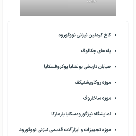
گورکی
کاخ کرملین نیژنی نووگورود
پله‌های چکالوف
خیابان تاریخی بولشایا پوکروفسکایا
موزه روکاویشنیکف
موزه ساخاروف
نمایشگاه نیژگورودسکایا یارمارکا
موزه تجهیزات و ابزارآلات قدیمی نیژنی نووگورود