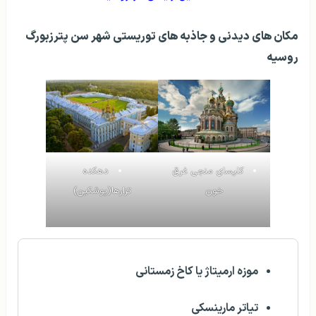
مکان‌ های دیدنی و جاذبه‌ های توریستی شهر سن پترزبورگ
روسیه
کلیسای منجی غرق
دهکده
خون
تزارها(پوشکین)
موزه ارمیتاژ یا کاخ زمستانی
تیاتر مارینسکی