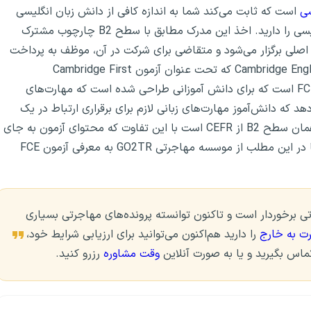
سی
است که ثابت می‌کند شما به اندازه کافی از دانش زبان انگلیسی
برخوردار هستید و توانایی تحصیل، کار و زندگی به زبان انگلیسی را دارید. اخذ این مدرک مطابق با سطح B2 چارچوب مشترک
ون در چهار بخش اصلی برگزار می‌شود و متقاضی برای شرکت در آن، موظف به پرداخت
هزینه(۱۶۰ الی ۱۹۶ دلار) است. همچنین آزمون Cambridge English B2 First که تحت عنوان آزمون Cambridge First
Certificate نیز شناخته شده است یک نوع دیگر از آزمون FCE است که برای دانش آموزانی طراحی شده است که مهارت‌های
دهد که دانش‌آموز مهارت‌های زبانی لازم برای برقراری ارتباط در یک
محیط انگلیسی‌ زبان را دارد. B2 First for Schools نیز در همان سطح B2 از CEFR است با این تفاوت که محتوای آزمون به جای
بزرگسالان، دانش آموزان سن مدرسه را هدف قرار می‌دهد. ما در این مطلب از موسسه مهاجرتی GO2TR به معرفی آزمون FCE
صصین مهاجرتی برخوردار است و تاکنون توانسته پرونده‌های مهاجرتی بسیاری
ت به خارج
را دارید هم‌اکنون می‌توانید برای ارزیابی شرایط خود،
وقت مشاوره
رزرو کنید.