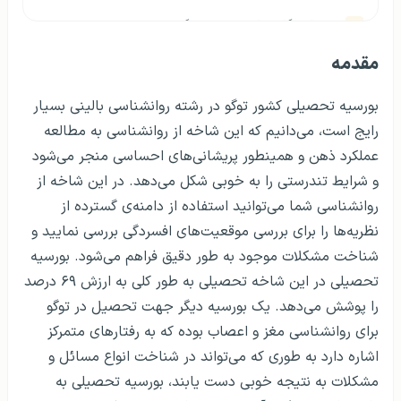
دانشگاه های برتر در توگو
مقدمه
دانشگاه های مورد تایید وزارت بهداشت در توگو
دانشگاه های مورد تایید وزارت علوم در توگو
بورسیه تحصیلی کشور توگو در رشته روانشناسی بالینی بسیار
رایج است، می‌دانیم که این شاخه از روانشناسی به مطالعه
خدمات بانکی و مالی برای دانشجویان در توگو
عملکرد ذهن و همینطور پریشانی‌های احساسی منجر می‌شود
و شرایط تندرستی را به خوبی شکل می‌دهد. در این شاخه از
بیمه و تسهیلات درمانی برای دانشجویان در توگو
روانشناسی شما می‌توانید استفاده از دامنه‌ی گسترده از
کار دانشجویی و اجازه کار دانشجویی در توگو
نظریه‌ها را برای بررسی موقعیت‌های افسردگی بررسی نمایید و
شناخت مشکلات موجود به طور دقیق فراهم می‌شود. بورسیه
مشاغل دانشجویی توگو
تحصیلی در این شاخه تحصیلی به طور کلی به ارزش ۶۹ درصد
امتیازات کارت دانشجویی در توگو
را پوشش می‌دهد. یک بورسیه دیگر جهت تحصیل در توگو
برای روانشناسی مغز و اعصاب بوده که به رفتارهای متمرکز
خوابگاه در توگو
اشاره دارد به طوری که می‌تواند در شناخت انواع مسائل و
معادل سازی مدارک در توگو
مشکلات به نتیجه خوبی دست یابند، بورسیه تحصیلی به