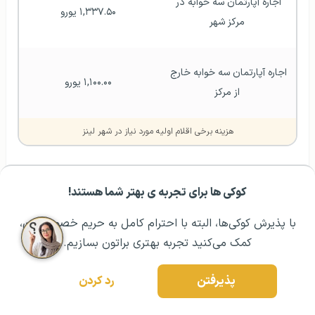
اجاره آپارتمان سه خوابه در 
۱,۳۳۷.۵۰ یورو
مرکز شهر
اجاره آپارتمان سه خوابه خارج 
۱,۱۰۰.۰۰ یورو
از مرکز
هزینه برخی اقلام اولیه مورد نیاز در شهر لینز
زندگی در اتریش
هزینه زندگی در اتریش
کوکی ها برای تجربه ی بهتر شما هستند!
مشــاوره اولیه رایگان:
۰۲۱ ۴۳۰۰۰ ۰۲۱
رزرو مشاوره تخصصی
با پذیرش کوکی‌ها، البته با احترام کامل به حریم خصوصیتون،
کمک می‌کنید تجربه بهتری براتون بسازیم.
شرایط کار حین و پس از تحصیل در اتریش
شما به‌عنوان دانشجوی غیر اتحادیه اروپا می‌توانید در حین
پذیرفتن
رد کردن
تحصیل در دانشگاه لینز اتریش طبق قوانین اتریش با داشتن