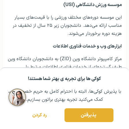
ابزارهای وب و خدمات فناوری اطلاعات
مرکز کامپیوتر دانشگاه وین (ZID) به دانشجویان دانشگاه وین
طیف گسترده‌ای از خدمات فناوری اطلاعات مرتبط با
تحصیلاتشان را ارائه می‌دهد که از طریق حساب کاربری
دانشجویی شما قابل دسترسی است.
غذاخوری‌ها
در وین می‌توانید چند غذاخوری پیدا کنید که در آنها با قیمت
مناسب غذا بخورید. دانشجویان می‌توانند در غذاخوری‌های
کوکی ها برای تجربه ی بهتر شما هستند!
مشــاوره اولیه رایگان:
۰۲۱ ۴۳۰۰۰ ۰۲۱
رزرو مشاوره تخصصی
منتخب با کارت دانشجویی تخفیف بگیرند.
با پذیرش کوکی‌ها، البته با احترام کامل به حریم خصوصیتون،
چرا تحصیل در دانشگاه وین
اتریش؟
کمک می‌کنید تجربه بهتری براتون بسازیم.
پذیرفتن
رد کردن