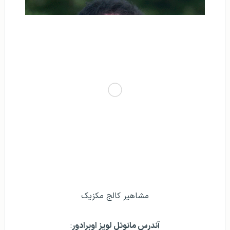
مشاهير کالج مکزیک
آندرس مانوئل لوپز اوبرادور
: