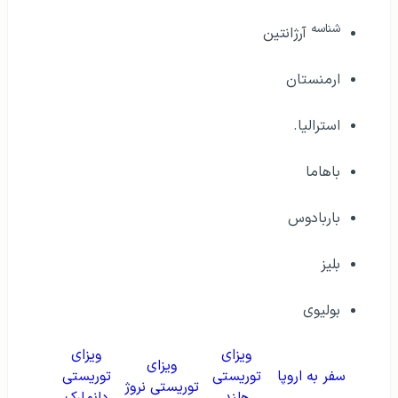
شناسه
آرژانتین
ارمنستان
استرالیا.
باهاما
باربادوس
بلیز
بولیوی
ویزای
ویزای
ویزای
سفر به اروپا
توریستی
توریستی
توریستی نروژ