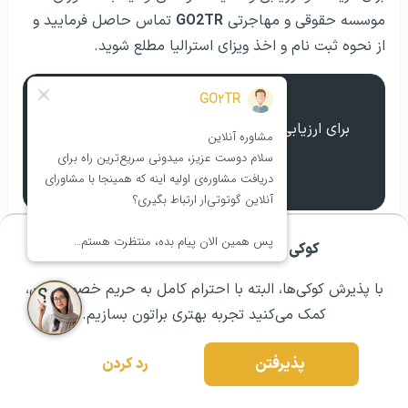
موسسه حقوقی و مهاجرتی
GO2TR
تماس حاصل فرمایید و
از نحوه ثبت نام و اخذ ویزا‌ی استرالیا مطلع شوید.
ارزیابی تحصیلی
برای ارزیابی مهاجرت، با موسسه ما تماس بگیرید.
تماس
کوکی ها برای تجربه ی بهتر شما هستند!
مشــاوره اولیه رایگان:
۰۲۱ ۴۳۰۰۰ ۰۲۱
رزرو مشاوره تخصصی
همــــــــــــین الان مشــاوره
با پذیرش کوکی‌ها، البته با احترام کامل به حریم خصوصیتون،
بگیــر!
کمک می‌کنید تجربه بهتری براتون بسازیم.
پذیرفتن
رد کردن
۱۲
۸
هفت روز هفته از ساعت
صبح تا
شب