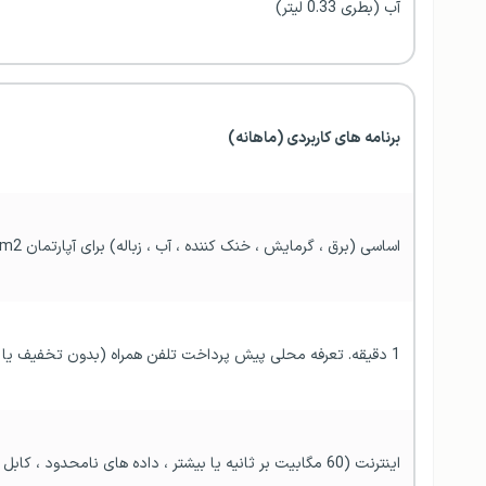
آب (بطری 0.33 لیتر)
برنامه های کاربردی (ماهانه)
اساسی (برق ، گرمایش ، خنک کننده ، آب ، زباله) برای آپارتمان 85m2
1 دقیقه. تعرفه محلی پیش پرداخت تلفن همراه (بدون تخفیف یا برنامه)
اینترنت (60 مگابیت بر ثانیه یا بیشتر ، داده های نامحدود ، کابل / ADSL)