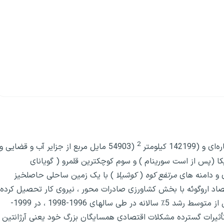
2
(54903 مایل مربع از جزایر آب و قضایی و
 (پس از است سورینام ) و سوم کوچکترین قلمرو ( گویانای
 و دامنه های
مرتفع کوه
(
کوشیلا
) با یک زمین ساحلی حاصلخیز
یل خط ساحلی دارد .اقتصاد اروگوئه با بخش کشاورزی صادرات محور ، نیروی کار تحصیل کرده
و سطح بالایی از هزینه های اجتماعی مشخص می‌شود. پس از متوسط ​​رشد 5٪ سالانه در طی سالهای 1996-1998 ، در 1999-
از تأثیرات گسترده مشکلات اقتصادی همسایگان بزرگ خود یعنی آرژانتین