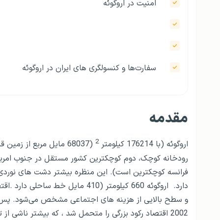
امنیت در اروگوئه
سفارت‌ها و کنسولگری های ایران در اروگوئه
مقدمه
2
اروگوئه (با 176214 کیلومتر
(68037 مایل مربع از زمین قاره‌ای و (142199 کیلومتر
رودخانه کوچک، دوم کوچکترین کشور مستقل در جنوب امریکا
فرانسه کوچکترین است). این منظره بیشتر دشت های نوردی
دارد. اروگوئه 660 کیلومتر (410 ما
2002 اقتصاد ركود بزرگی را متحمل شد ، كه بیشتر ناشی 