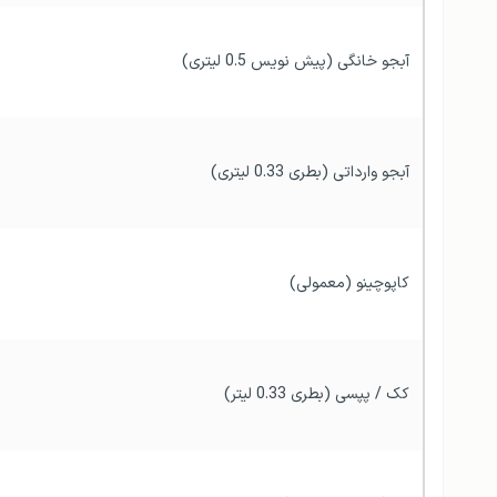
آبجو خانگی (پیش نویس 0.5 لیتری)
آبجو وارداتی (بطری 0.33 لیتری)
کاپوچینو (معمولی)
کک / پپسی (بطری 0.33 لیتر)