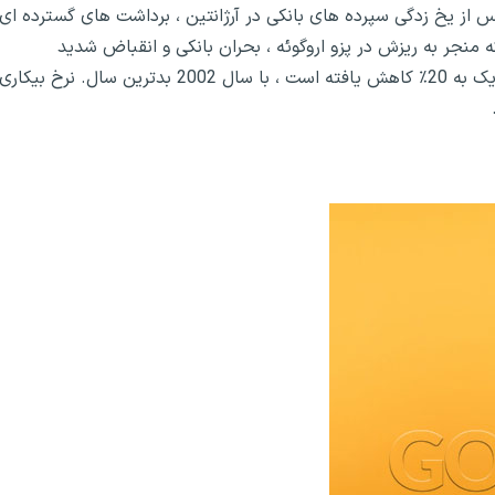
20 ، شهروندان آرژانتین پس از یخ زدگی سپرده های بانکی در آرژانتین ، برداشت های گسترده ای
ه منجر به ریزش در پزو اروگوئه ، بحران بانکی و انقباض شدید
اقتصادی شد. تولید ناخالص داخلی واقعی در چهار سال نزدیک به 20٪ کاهش یافته است ، با سال 2002 بدترین سال. نرخ بیکاری
.