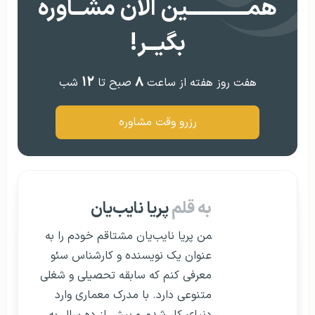
همــــــــــــین الان مشــاوره
بگیــر!
۱۲
۸
هفت روز هفته از ساعت
صبح تا
شب
رزرو وقت مشاوره
به قلم
پریا نایب‌یان
‍‎من پریا نایب‌یان مشتاقم خودم را به
عنوان یک نویسنده و کارشناس سئو
معرفی کنم که سابقه‌ تحصیلی و شغلی
متنوعی دارد. با مدرک معماری وارد
دنیای کار شدم و بیش از ده سال به