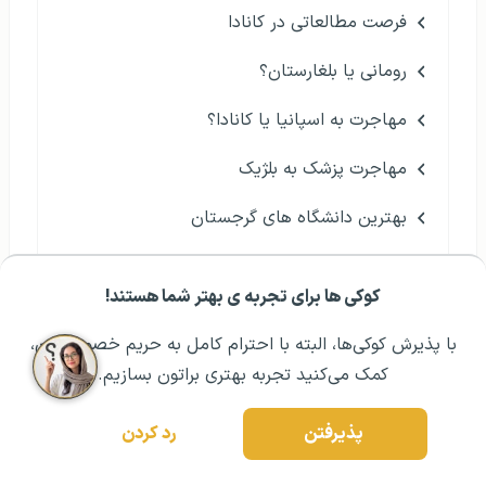
فرصت مطالعاتی در کانادا
رومانی یا بلغارستان؟
مهاجرت به اسپانیا یا کانادا؟
مهاجرت پزشک به بلژیک
بهترین دانشگاه های گرجستان
رشته بهداشت عمومی در خارج
کوکی ها برای تجربه ی بهتر شما هستند!
مشــاوره اولیه رایگان:
۰۲۱ ۴۳۰۰۰ ۰۲۱
رزرو مشاوره تخصصی
دوره زبان در سوئیس
با پذیرش کوکی‌ها، البته با احترام کامل به حریم خصوصیتون،
هلند یا کانادا؟
کمک می‌کنید تجربه بهتری براتون بسازیم.
آزمون زبان آلمانی گوته (GOETHE)
پذیرفتن
رد کردن
رشته هنر در آلمان