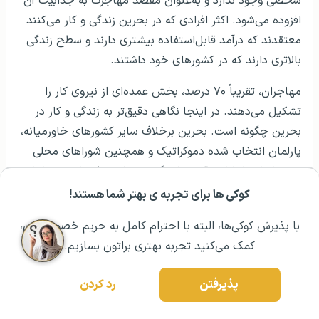
شخصی وجود ندارد و به‌عنوان مقصد مهاجرت به جذابیت آن
افزوده می‌شود. اکثر افرادی که در بحرین زندگی و کار می‌کنند
معتقدند که درآمد قابل‌استفاده بیشتری دارند و سطح زندگی
بالاتری دارند که در کشورهای خود داشتند.
مهاجران، تقریباً ۷۰ درصد، بخش عمده‌ای از نیروی کار را
تشکیل می‌دهند. در اینجا نگاهی دقیق‌تر به زندگی و کار در
بحرین چگونه است. بحرین برخلاف سایر کشورهای خاورمیانه،
پارلمان انتخاب شده دموکراتیک و همچنین شوراهای محلی
خود را دارد؛ اما این قانون کینگ است که مطلق است، بنابراین
احکام پارلمان همیشه قانون نیست. سیستم حقوقی بحرین
کوکی ها برای تجربه ی بهتر شما هستند!
مشــاوره اولیه رایگان:
۰۲۱ ۴۳۰۰۰ ۰۲۱
رزرو مشاوره تخصصی
قوانین اسلامی را با قانون عادی انگلیس ترکیب می‌کند. بحرین
با پذیرش کوکی‌ها، البته با احترام کامل به حریم خصوصیتون،
همیشه برای مهاجران جذاب بوده است و این فقط با
کمک می‌کنید تجربه بهتری براتون بسازیم.
اصلاحات اقتصادی و سیاسی اخیر که باعث سودآوری بیشتر
این کشور برای شرکت‌های خارج از کشور و مهاجران حرفه‌ای
پذیرفتن
رد کردن
شده است، افزایش‌یافته است. بحرین ازجمله ملت‌های مترقی
اسلامی است و از سال ۲۰۰۲ زنان حق رأی دادن و شرکت در