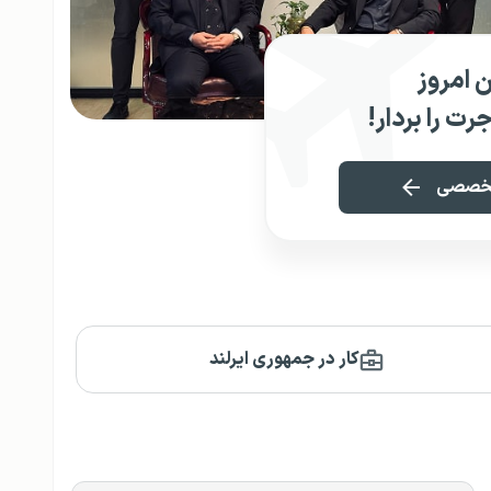
ین امروز
رت را بردار!
 تخصصی
کار در جمهوری ایرلند