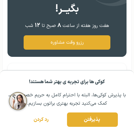
بگیــر!
۱۲
۸
هفت روز هفته از ساعت
صبح تا
شب
رزرو وقت مشاوره
به قلم
خاطره محمدی
کوکی ها برای تجربه ی بهتر شما هستند!
مشــاوره اولیه رایگان:
۰۲۱ ۴۳۰۰۰ ۰۲۱
رزرو مشاوره تخصصی
فعالیتم در طول چند سال گذشته، در
با پذیرش کوکی‌ها، البته با احترام کامل به حریم خصوصیتون،
موسسه مهاجرتی گوتوتی آر، در راستای
کمک می‌کنید تجربه بهتری براتون بسازیم.
تولید محتوای تخصصی مهاجرت در
زمینه‌های مختلف مانند تحصیل در
پذیرفتن
رد کردن
خارج از کشور، مهاجرت و مفاهیم اولیه
این موضوعات بوده است. همچنین