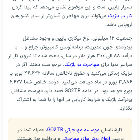
بسیار پایین است و این موضوع نشان می‌دهد که پیدا کردن
کار در بلژیک
می‌تواند برای مهاجران آسان‌تر از سایر کشورهای
اروپایی باشد.
جمعیت ۱۲ میلیونی، نرخ بیکاری پایین و وجود مشاغل
پردرآمدی چون مدیریت، برنامه‌نویس کامپیوتر، جراح و … با
درآمد ۸۸ الی ۳۰۰ هزار دلار در سال، باعث شده تا نیروی کار از
سراسر دنیا برای
مهاجرت به بلژیک
، درخواست دهند. اگر در
بلژیک زندگی می‌کنید و حقوق ناخالص سالانه ۴۶,۶۳۲ یورو یا
۳,۸۸۶ یورو در ماه دریافت می‌کنید، درآمد خالص شما ۲,۶۲۷
یورو خواهد بود. در ادامه GO2TR قصد دارد فهرست مشاغل
پردرآمد بلژیک و شرایط کاریابی در آنها را با شما به اشتراک
بگذارد.
کارشناسان
موسسه مهاجرتی GO2TR
، همراه شما در
بررسی
انواع روش‌های مهاجرتی
و دریافت ویزا هستند.