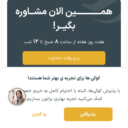
همــــــــــــین الان مشــاوره
بگیــر!
۱۲
۸
هفت روز هفته از ساعت
صبح تا
شب
رزرو وقت مشاوره
کوکی ها برای تجربه ی بهتر شما هستند!
مشــاوره اولیه رایگان:
۰۲۱ ۴۳۰۰۰ ۰۲۱
رزرو مشاوره تخصصی
با پذیرش کوکی‌ها، البته با احترام کامل به حریم خصوصیتون،
به قلم
پرنیا فرجی
کمک می‌کنید تجربه بهتری براتون بسازیم.
من پرنیا هستم عضو نویسندگان
سایت GO2TR و ۴ سال سابقه کار با
پذیرفتن
رد کردن
این مجموعه و در کنار تیم سایت رو