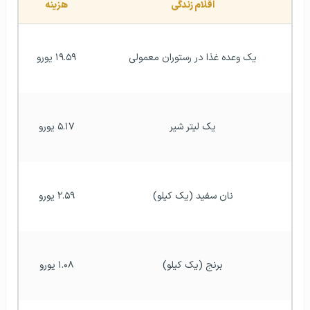
اقلام زندگی
هزینه
یک وعده غذا در رستوران معمولی
۱۹.۵۹ یورو
یک لیتر شیر
۵.۱۷ یورو
نان سفید (یک کیلو)
۲.۵۹ یورو
برنج (یک کیلو)
۱.۰۸ یورو