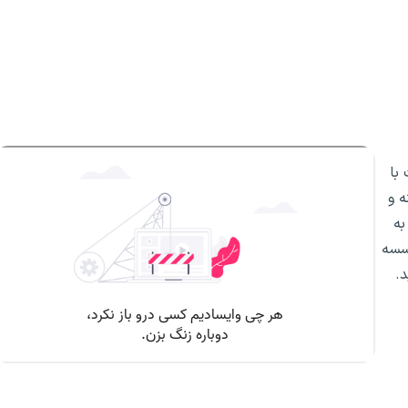
با
ه و
به
سسه