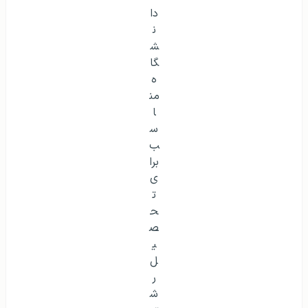
دا
ن
ش
گا
ه
من
ا
س
ب
برا
ی
ت
ح
ص
ی
ل
ر
ش