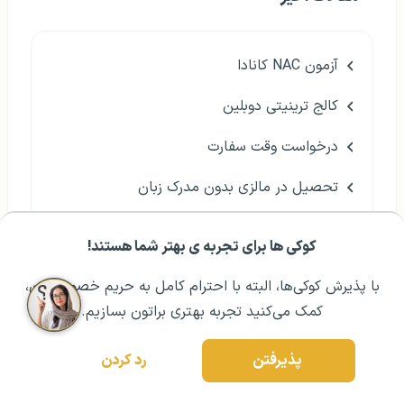
آزمون NAC کانادا
کالج ترینیتی دوبلین
درخواست وقت سفارت
تحصیل در مالزی بدون مدرک زبان
دانشگاه های برتر ارمنستان
کوکی ها برای تجربه ی بهتر شما هستند!
مشــاوره اولیه رایگان:
۰۲۱ ۴۳۰۰۰ ۰۲۱
رزرو مشاوره تخصصی
مهاجرت بازنشستگان به خارج از کشور
با پذیرش کوکی‌ها، البته با احترام کامل به حریم خصوصیتون،
گرجستان یا بلغارستان؟
کمک می‌کنید تجربه بهتری براتون بسازیم.
مهاجرت دستیار دندانپزشک
پذیرفتن
رد کردن
فرصت مطالعاتی در کانادا