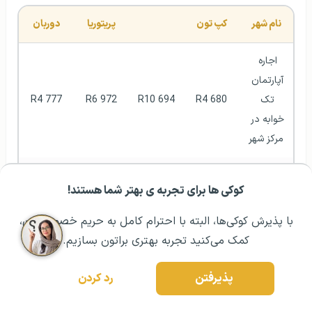
نام شهر
کپ تون
پریتوریا
دوربان
اجاره 
آپارتمان 
تک 
R4 680
R10 694
R6 972
R4 777
خوابه در 
مرکز شهر
اجاره 
کوکی ها برای تجربه ی بهتر شما هستند!
آپارتمان 
مشــاوره اولیه رایگان:
۰۲۱ ۴۳۰۰۰ ۰۲۱
رزرو مشاوره تخصصی
تک 
با پذیرش کوکی‌ها، البته با احترام کامل به حریم خصوصیتون،
R4 553
R5 462
R6 952
R5 060
خوابه 
کمک می‌کنید تجربه بهتری براتون بسازیم.
خارج از 
مرکز شهر
پذیرفتن
رد کردن
اجاره 