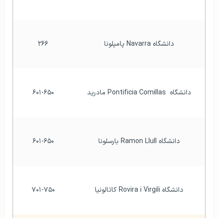
دانشگاه Navarra پامپلونا
۲۶۶
دانشگاه  Pontificia Comillas مادرید
۶۰۱-۶۵۰
دانشگاه Ramon Llull بارسلونا
۶۰۱-۶۵۰
دانشگاه Rovira i Virgili کاتالونیا
۷۰۱-۷۵۰