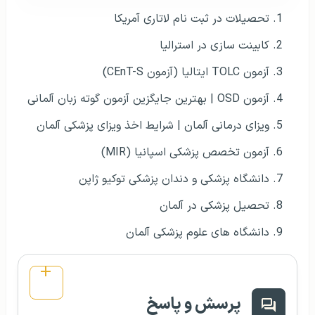
همچنین، سابقه تولید محتوای
تخصصی و انتشار چندین مقاله ملی و
بین‌المللی را در کارنامه خود دارم. اینجا
هستم که مطالب کاربردی و به روز را در
مورد مهاجرت و کلی موضوع هیجان
انگیز دیگه براتون به اشتراک بگذارم.
مقالات مرتبط:
تحصیلات در ثبت نام لاتاری آمریکا
کابینت سازی در استرالیا
آزمون TOLC ایتالیا (آزمون CEnT-S)
آزمون OSD | بهترین جایگزین آزمون گوته زبان آلمانی
ویزای درمانی آلمان | شرایط اخذ ویزای پزشکی آلمان