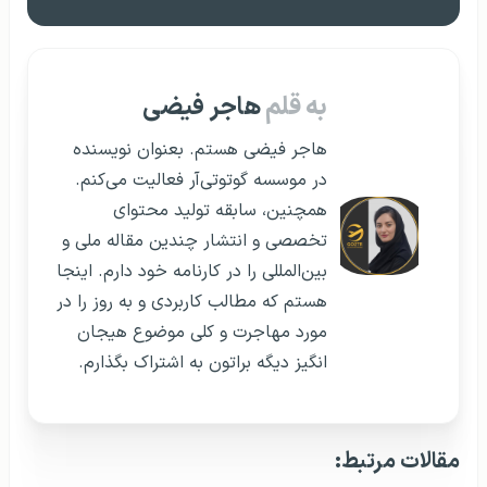
همــــــــــــین الان مشــاوره
بگیــر!
۱۲
۸
هفت روز هفته از ساعت
صبح تا
شب
رزرو وقت مشاوره
به قلم
هاجر فیضی
هاجر فیضی هستم. بعنوان نویسنده
در موسسه گوتوتی‌آر فعالیت می‌کنم.