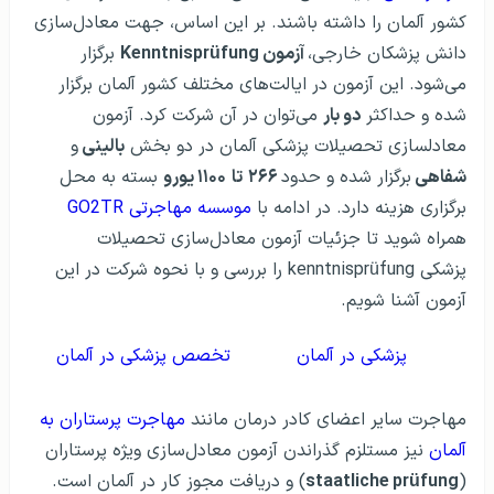
کشور آلمان را داشته باشند. بر این اساس، جهت معادل‌سازی
دانش پزشکان خارجی،
آزمون Kenntnisprüfung
برگزار
می‌شود. این آزمون در ایالت‌های مختلف کشور آلمان برگزار
شده و حداکثر
دو بار
می‌توان در آن شرکت کرد. آزمون
معادلسازی تحصیلات پزشکی آلمان در دو بخش
بالینی
و
شفاهی
برگزار شده و حدود
۲۶۶
تا
۱۱۰۰ یورو
بسته به محل
برگزاری هزینه دارد. در ادامه با
موسسه مهاجرتی GO2TR
همراه شوید تا جزئیات آزمون معادل‌سازی تحصیلات
پزشکی kenntnisprüfung را بررسی و با نحوه شرکت در این
آزمون آشنا شویم.
پزشکی در آلمان
تخصص پزشکی در آلمان
مهاجرت سایر اعضای کادر درمان مانند
مهاجرت پرستاران به
آلمان
نیز مستلزم گذراندن آزمون معادل‌سازی ویژه پرستاران
(
staatliche prüfung
) و دریافت مجوز کار در آلمان است.