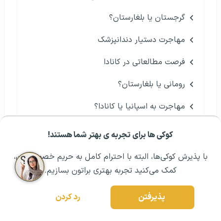
گرجستان یا بلغارستان؟
مهاجرت دستیار دندانپزشک
فرصت مطالعاتی در کانادا
رومانی یا بلغارستان؟
مهاجرت به اسپانیا یا کانادا؟
مهاجرت پزشک به بلژیک
کوکی ها برای تجربه ی بهتر شما هستند!
مشــاوره اولیه رایگان:
۰۲۱ ۴۳۰۰۰ ۰۲۱
رزرو مشاوره تخصصی
بهترین دانشگاه های گرجستان
با پذیرش کوکی‌ها، البته با احترام کامل به حریم خصوصیتون،
کمک می‌کنید تجربه بهتری براتون بسازیم.
رشته بهداشت عمومی در خارج
دوره زبان در سوئیس
پذیرفتن
رد کردن
هلند یا کانادا؟