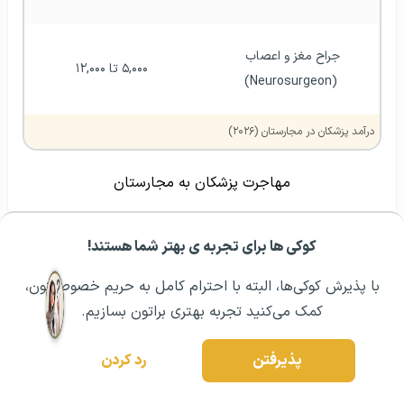
جراح مغز و اعصاب 
 ۵,۰۰۰ تا ۱۲,۰۰۰
(Neurosurgeon)
درآمد پزشکان در مجارستان (۲۰۲۶)
مهاجرت پزشکان به مجارستان
کوکی ها برای تجربه ی بهتر شما هستند!
مشــاوره اولیه رایگان:
۰۲۱ ۴۳۰۰۰ ۰۲۱
رزرو مشاوره تخصصی
اقامت دانشجویی برای تحصیل پزشکی مجارستان
با پذیرش کوکی‌ها، البته با احترام کامل به حریم خصوصیتون،
کمک می‌کنید تجربه بهتری براتون بسازیم.
دانشجویان بین‌المللی که می‌خواهند بیش از ۹۰ روز متوالی در
مجارستان بمانند و شهروندان
اتحادیه اروپا
نیستند، برای
پذیرفتن
رد کردن
اقامت در این کشور نیاز به درخواست ویزای دانشجویی
طولانی‌مدت دارند. شرایط ویزای دانشجویی برای مجارستان