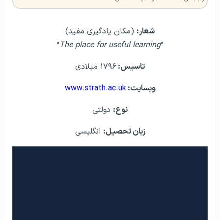
شعار:
(مکان یادگیری مفید)
“
The place for useful learning
“
تاسيس:
۱۷۹۶ ميلادی
وبسايت:
www.strath.ac.uk
نوع:
دولتی
زبان تحصيل:
انگلیسی