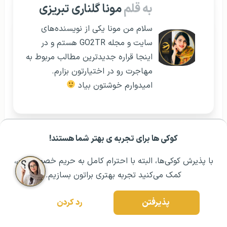
به قلم
مونا گلناری تبریزی
سلام من مونا یکی از نویسنده‌های
سایت و مجله GO2TR هستم و در
اینجا قراره جدیدترین مطالب مربوط به
مهاجرت رو در اختیارتون بزارم.
امیدوارم خوشتون بیاد
مقالات مرتبط:
کوکی ها برای تجربه ی بهتر شما هستند!
مشــاوره اولیه رایگان:
۰۲۱ ۴۳۰۰۰ ۰۲۱
رزرو مشاوره تخصصی
ویزای R-1 آمریکا | ویزای نیروی کار مذهبی
با پذیرش کوکی‌ها، البته با احترام کامل به حریم خصوصیتون،
کمک می‌کنید تجربه بهتری براتون بسازیم.
ویزای آمریکا
ویزای نخبگان آمریکا
پذیرفتن
رد کردن
ویزای EB3 آمریکا