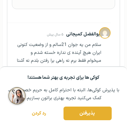
ابوالفضل کمیجانی
۵ سال پیش
سلام من یه جوان 21سالم و از وضعیت کنونی
ایران هیچ آینده ی نداره خسته شدم و
میخوام فقط برم نه راهی برا رفتن بلدم نه آشنا
دارم فقط مثل... داخل ایران کار میکنم و این
که فقط ترس این رو هم دارم که قبول نکمنن
کوکی ها برای تجربه ی بهتر شما هستند!
مشــاوره اولیه رایگان:
۰۲۱ ۴۳۰۰۰ ۰۲۱
رزرو مشاوره تخصصی
چندسال گرفتار اون. کشور بشم چطور میتونم
با پذیرش کوکی‌ها، البته با احترام کامل به حریم خصوصیتون،
ازین جهندگ قرار کنم
کمک می‌کنید تجربه بهتری براتون بسازیم.
پاسخ به این پرسش
پذیرفتن
رد کردن