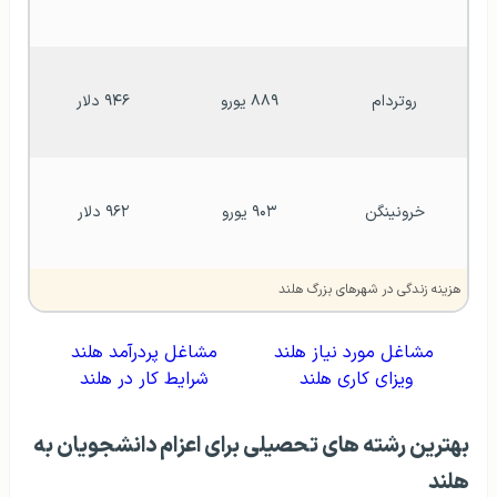
روتردام
۸۸۹ یورو
۹۴۶ دلار
خرونینگن
۹۰۳ یورو
۹۶۲ دلار
هزینه زندگی در شهرهای بزرگ هلند
مشاغل مورد نیاز هلند
مشاغل پردرآمد هلند
ویزای کاری هلند
شرایط کار در هلند
بهترین رشته­ های تحصیلی برای اعزام دانشجویان به
هلند