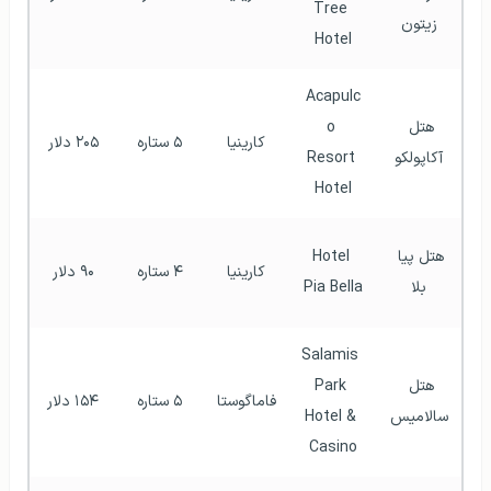
Tree 
زیتون
Hotel
Acapulc
هتل 
o 
کارینیا
۵ ستاره
۲۰۵ دلار
آکاپولکو
Resort 
Hotel
هتل پیا 
Hotel 
کارینیا
۴ ستاره
۹۰ دلار
بلا
Pia Bella
Salamis 
هتل 
Park 
فاماگوستا
۵ ستاره
۱۵۴ دلار
سالامیس
Hotel & 
Casino