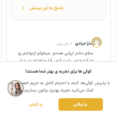
پاسخ به این پرسش
سارا مرادی
۳ سال پیش
سلام دختر ایرانی هستم. میخوام ازدواجم رو
تو کره جنوبی ثبت کنم ، آیا به اجازه پدر نیاز
دارم؟
کوکی ها برای تجربه ی بهتر شما هستند!
مشــاوره اولیه رایگان:
۰۲۱ ۴۳۰۰۰ ۰۲۱
رزرو مشاوره تخصصی
پاسخ به این پرسش
با پذیرش کوکی‌ها، البته با احترام کامل به حریم خصوصیتون،
کمک می‌کنید تجربه بهتری براتون بسازیم.
مریم تفقدی
۳ سال پیش
پذیرفتن
رد کردن
سلام سارا عزیز ممنونم از همراهی شما با