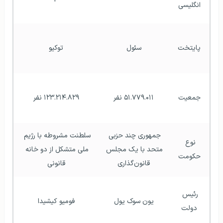
انگلیسی
پایتخت
سئول
توکیو
جمعیت
۵۱.۷۷۹.۰۱۱ نفر
۱۲۳.۲۱۴.۸۲۹ نفر
جمهوری چند حزبی 
سلطنت مشروطه با رژیم 
نوع 
متحد با یک مجلس 
ملی متشکل از دو خانه 
حکومت
قانون‌گذاری
قانونی
رئیس 
یون سوک یول
فومیو کیشیدا
دولت