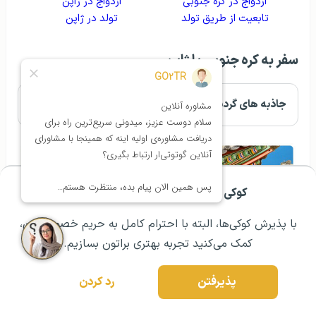
ازدواج در کره جنوبی
ازدواج در ژاپن
تابعیت از طریق تولد
تولد در ژاپن
سفر به کره جنوبی یا ژاپن
جاذبه‌ های گردشگری کره جنوبی
کوکی ها برای تجربه ی بهتر شما هستند!
مشــاوره اولیه رایگان:
۰۲۱ ۴۳۰۰۰ ۰۲۱
رزرو مشاوره تخصصی
با پذیرش کوکی‌ها، البته با احترام کامل به حریم خصوصیتون،
کمک می‌کنید تجربه بهتری براتون بسازیم.
پذیرفتن
رد کردن
ویلای سلطنتی چانگ دیوک گونگ