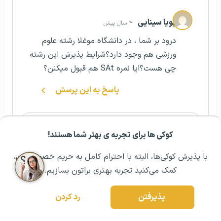
پویا سینایی
۴ سال پیش
درود بر شما ، در دانشگاه موغلا رشته علوم
ورزشی هم وجود دارد؟شرایط پذیرش این رشته
چی هست؟ایا نمره SAt هم قبول میکنن؟
پاسخ به این پرسش
پریا نایب‌یان
کوکی ها برای تجربه ی بهتر شما هستند!
۴ سال پیش
مشــاوره اولیه رایگان:
۰۲۱ ۴۳۰۰۰ ۰۲۱
رزرو مشاوره تخصصی
سلام پویا عزیز ممنون از همراهی شما با
با پذیرش کوکی‌ها، البته با احترام کامل به حریم خصوصیتون،
خونواده گوتوتی‌آر، بله دوست عزیز در دانشگاه
کمک می‌کنید تجربه بهتری براتون بسازیم.
موغلا رشته علوم ورزشی وجود دارد , برای
قبولی در این دانشگاه با نمره آزمون اس ای
پذیرفتن
رد کردن
تی، حداقل نمره 1000 آزمون سات لازم است.
اگر سؤال دیگه‌ای داشتید حتما با ما در میان