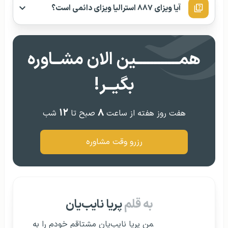
آیا ویزای ۸۸۷ استرالیا ویزای دائمی است؟
همــــــــــــین الان مشــاوره
بگیــر!
۱۲
۸
هفت روز هفته از ساعت
صبح تا
شب
رزرو وقت مشاوره
به قلم
پریا نایب‌یان
‍‎من پریا نایب‌یان مشتاقم خودم را به