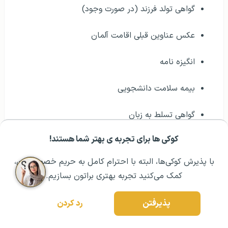
گواهی تولد فرزند (در صورت وجود)
عکس عناوین قبلی اقامت آلمان
انگیزه نامه
بیمه سلامت دانشجویی
گواهی تسلط به زبان
کوکی ها برای تجربه ی بهتر شما هستند!
با ارائه این مدارک و رعایت الزامات ویزا، متقاضیان می‌توانند
مشــاوره اولیه رایگان:
۰۲۱ ۴۳۰۰۰ ۰۲۱
رزرو مشاوره تخصصی
فرآیند درخواست ویزای تحصیلی خود را پیش ببرند و برای ورود
با پذیرش کوکی‌ها، البته با احترام کامل به حریم خصوصیتون،
به دوره‌های آوسبیلدونگ طراحی لباس در آلمان اقدام کنند.
کمک می‌کنید تجربه بهتری براتون بسازیم.
معایب و مزایای تحصیل در
پذیرفتن
رد کردن
آلمان