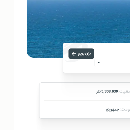
بزن بریم
عیت:
5,308,039 نفر
مت:
جمهوری