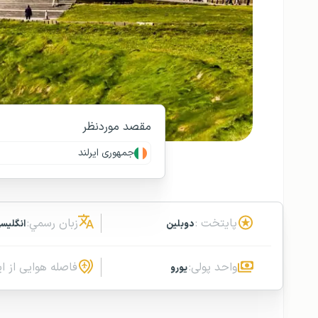
مقصد موردنظر
جمهوری ایرلند
پایتخت :
زبان رسمي:
دوبلین
انگلیسی
واحد پولی:
فاصله هوایی از ای
یورو