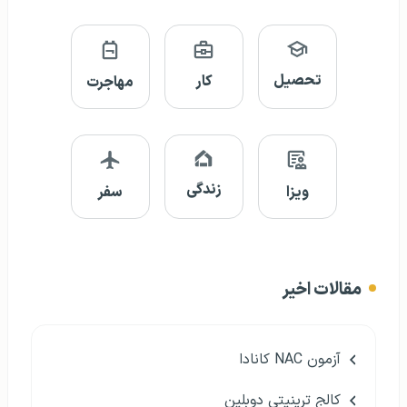
تحصیل
کار
مهاجرت
زندگی
ویزا
سفر
مقالات اخیر
آزمون NAC کانادا
کالج ترینیتی دوبلین