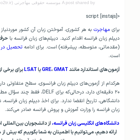
A post shared by موسسه حقوقی مهاجرتی GO2TR (@go2tr.ir)
<script [instajs]
برای
مهاجرت
به هر کشوری، آموختن زبان آن کشور موردنیا
دیپلم زبان فرانسه اقدام کنید. دیپلم‌های زبان فرانسه با
حرف 
(مقدماتی، متوسطه، پیشرفته) است. برای ادامه
تحصیل در 
است.
آزمون‌های استاندارد مانند
GMAT
،
GRE
یا
LSAT
برای برخی ا
۲۰ دقیقه‌ای دارد، درحالی‌که ب
دانشگاهی، تاریخ انقضا ندارد. برای اخذ دیپلم زبان فران
زبان فرانسه را وزارت آموزش و پروش فرانسه صادر می‌کند.
دانشگاه‌های انگلیسی زبان فرانسه،
از دانشجویان بین‌المللی اس