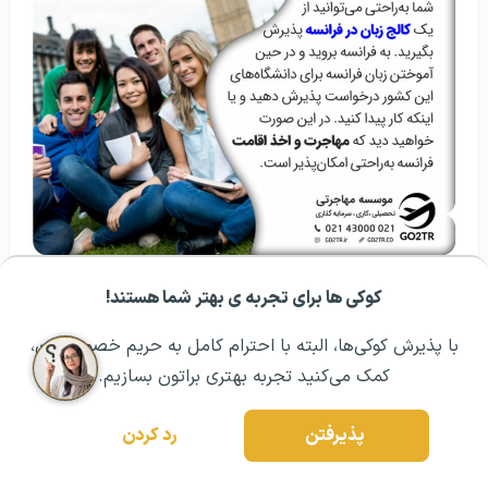
حقیقت این است که شما باید در زمان تحصیل، حداقل در
کوکی ها برای تجربه ی بهتر شما هستند!
مشــاوره اولیه رایگان:
۰۲۱ ۴۳۰۰۰ ۰۲۱
رزرو مشاوره تخصصی
سطح مکالمه، لازم است که زبان فرانسه را در اوایل یاد بگیرید.
با پذیرش کوکی‌ها، البته با احترام کامل به حریم خصوصیتون،
همان‌طور که گفته شد فرانسه دقیقاً یک کشور انگلیسی‌زبان
کمک می‌کنید تجربه بهتری براتون بسازیم.
نیست؛ گزارش‌های مختلف نشان می‌دهد که کمتر از ۴۰ از
مردم محلی انگلیسی صحبت می‌کنند و حتی درصد کمتری آن
پذیرفتن
رد کردن
را روان صحبت می‌کنند. این بدان معناست که برای رفت‌وآمد،
درخواست کمک، خرید یا استفاده از وسایل نقلیه عمومی، باید