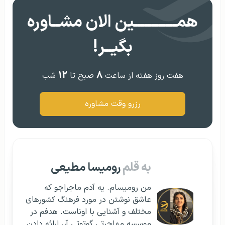
همــــــــــــین الان مشــاوره
بگیــر!
۱۲
۸
هفت روز هفته از ساعت
صبح تا
شب
رزرو وقت مشاوره
به قلم
رومیسا مطیعی
من رومیسام. یه آدم ماجراجو که
عاشق نوشتن در مورد فرهنگ کشورهای
مختلف و آشنایی با اوناست. هدفم در
موسسه مهاجرتی گوتوتی آر، ارائه دادن