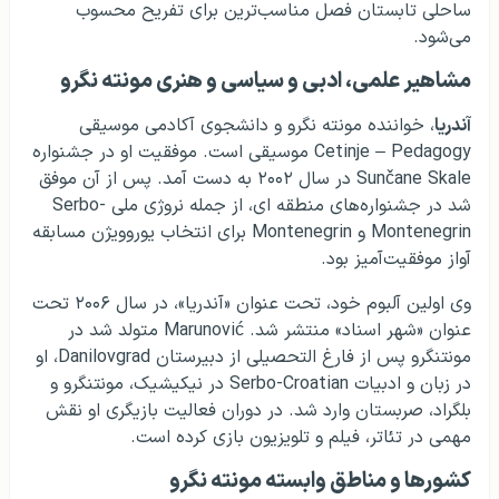
ساحلی تابستان فصل مناسب‌ترین برای تفریح محسوب
می‌شود.
مشاهیر علمی، ادبی و سیاسی و هنری مونته نگرو
آندریا
، خواننده مونته نگرو و دانشجوی آکادمی موسیقی
Cetinje – Pedagogy موسیقی است. موفقیت او در جشنواره
Sunčane Skale در سال ۲۰۰۲ به دست آمد. پس از آن موفق
شد در جشنواره‌های منطقه ای، از جمله نروژی ملی Serbo-
Montenegrin و Montenegrin برای انتخاب یوروویژن مسابقه
آواز موفقیت‌آمیز بود.
وی اولین آلبوم خود، تحت عنوان «آندریا»، در سال ۲۰۰۶ تحت
عنوان «شهر اسناد» منتشر شد. Marunović متولد شد در
مونتنگرو پس از فارغ التحصیلی از دبیرستان Danilovgrad، او
در زبان و ادبیات Serbo-Croatian در نیکیشیک، مونتنگرو و
بلگراد، صربستان وارد شد. در دوران فعالیت بازیگری او نقش
مهمی در تئاتر، فیلم و تلویزیون بازی کرده است.
کشورها و مناطق وابسته مونته نگرو