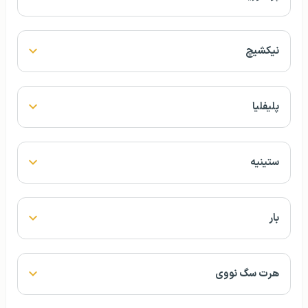
نیکشیچ
پلیفلیا
ستینیه
بار
هرت سگ نووی