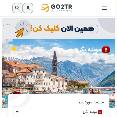
مونته نگرو
– °C
(10:56 AM)
مقصد موردنظر
مونته نگرو