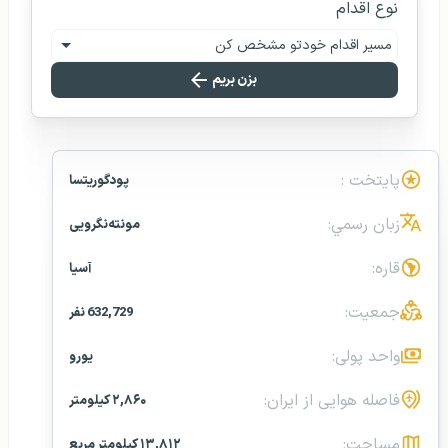
نوع اقدام
مسیر اقدام خودتو مشخص کن
بزن بریم
پایتخت :
پودگوریتسا
زبان رسمي:
مونته‌نگرویی
قاره:
آسیا
جمعیت:
632,729 نفر
واحد پولی:
یورو
فاصله هوایی از ایران:
۲,۸۶۰ کیلومتر
مساحت:
۱۳,۸۱۲ کیلومتر مربع