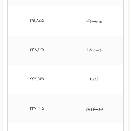
بیالیستوک
۲۹۱,۸۵۵
چستوخوا
۲۴۸,۱۲۵
گدنیا
۲۴۴,۹۶۹
سوسنوویچ
۲۲۷,۲۹۵