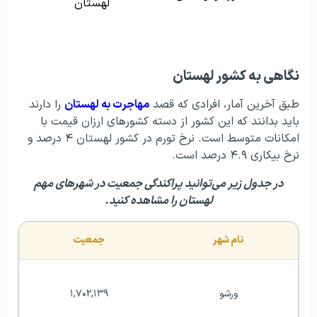
لهستان
مهاجرت به لهستان
نگاهی به کشور لهستان
سرمایه گذاری در لهستان
طبق آخرین آمار، افرادی که قصد
مهاجرت به لهستان
را دارند
باید بدانند که این کشور از دسته کشورهای ارزان قیمت با
زندگی در لهستان
امکانات متوسط است. نرخ تورم در کشور لهستان ۴ درصد و
نرخ بیکاری ۴.۹ درصد است.
پزشکی در لهستان
در جدول زیر می‌توانید پراکندگی جمعیت در شهرهای مهم
لهستان را مشاهده کنید.
تحصیل دندانپزشکی در
لهستان
نام شهر
جمعیت
سفر به لهستان
ورشو
۱,۷۰۲,۱۳۹