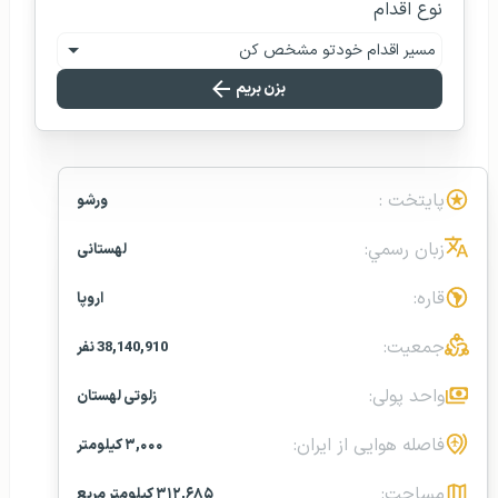
نوع اقدام
مسیر اقدام خودتو مشخص کن
بزن بریم
پایتخت :
ورشو
زبان رسمي:
لهستانی
قاره:
اروپا
جمعیت:
38,140,910 نفر
واحد پولی:
زلوتی لهستان
فاصله هوایی از ایران:
۳,۰۰۰ کیلومتر
مساحت:
۳۱۲,۶۸۵ کیلومتر مربع