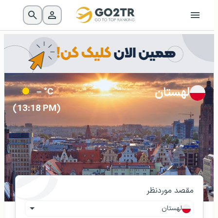
لهستان
– °C
(13:18 PM)
مقصد موردنظر
لهستان