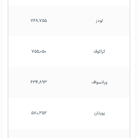
تحصیل رایگان در
لهستان
لودز
۷۶۸,۷۵۵
کراکوف
۷۵۵,۰۵۰
وراتسواف
۶۳۴,۸۹۳
پوزنان
۵۷۰,۳۵۲