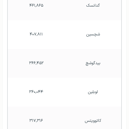
گدانسک
۴۶۱,۸۶۵
شچسین
۴۰۷,۸۱۱
بیدگوشچ
۳۶۶,۴۵۲
لوبلین
۳۶۰,۰۴۴
کاتوویتس
۳۱۷,۳۱۶