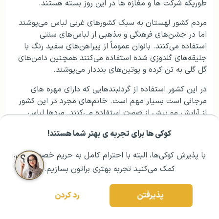
طوریکه شرکت ها و مغازه ها در این روز بسته هستند.
مردم کشور لهستان به سبک کشورهای غربی لباس می‌پوشند
اما در جشن‌های فرهنگی و مذهبی از لباس‌های سنتی
استفاده می‌کنند. بانوان عموماً از پیراهن‌های سفید رنگ با
جلیقه‌های گلدوزی شده استفاده می‌کنند همچنین دامن‌های
گل گلی به تن کرده و پوتین‌های بنددار می‌پوشند.
در این کشور استفاده از گردنبندهایی که دارای مهره های
مرجانی است بسیار مهم است. خانم‌های مجرد در این کشور
از آرایش مو بیش از صورت استفاده می‌کنند. مردها لباس
های شیک می‌پوشند و معمولا از شال گردن‌های سفید
کوکی ها برای تجربه ی بهتر شما هستند!
استفاده می‌کنند.
مشــاوره اولیه رایگان:
۰۲۱ ۴۳۰۰۰ ۰۲۱
رزرو مشاوره تخصصی
با پذیرش کوکی‌ها، البته با احترام کامل به حریم خصوصیتون،
خانواده و صداقت و همینطور رعایت ادب در کشور لهستان
بسیار مهم است. از نظر لهستانی‌ها اطرافیان به دو دسته
کمک می‌کنید تجربه بهتری براتون بسازیم.
تقسیم می شوند به طوریکه دسته اول آشنا خطاب شده و
دسته دوم غریب هستند. در کشور لهستان عید پاک بسیار
پذیرفتن
رد کردن
مهم است و افراد در این دوره سعی می‌کنند با هم مهربان‌تر
باشند.