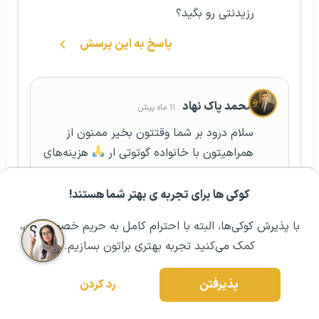
رزیدنتی رو بگید؟
پاسخ به این پرسش
محمد پاک نهاد
۱۱ ماه پیش
سلام درود بر شما وقتتون بخیر ممنون از
همراهیتون با خانواده گوتوتی ار
هزینه‌های
مهاجرت به کانادا شامل هزینه اپلیکیشن و
بررسی پرونده، هزینه بیومتریک، هزینه
کوکی ها برای تجربه ی بهتر شما هستند!
مشــاوره اولیه رایگان:
۰۲۱ ۴۳۰۰۰ ۰۲۱
رزرو مشاوره تخصصی
آزمایشات پزشکی، هزینه ترجمه و تأیید مدارک،
با پذیرش کوکی‌ها، البته با احترام کامل به حریم خصوصیتون،
هزینه معادل‌سازی مدارک تحصیلی، هزینه
کمک می‌کنید تجربه بهتری براتون بسازیم.
آزمون زبان و هزینه سفر و آماده‌سازی برای
مهاجرت است. با در نظر گرفتن میانگین
پذیرفتن
رد کردن
هزینه‌ها، بازه معمولاً بین ۶٬۰۰۰ تا ۷٬۵۰۰ دلار
کانادا خواهد بود. البته شرایط هر فرد باید