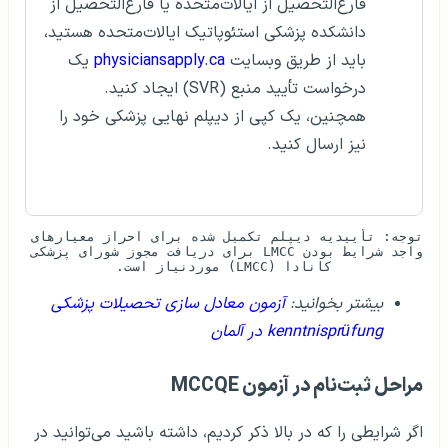
فارغ‌التحصیل از ایالات‌متحده یا فارغ‌التحصیل از
دانشکده پزشکی استئوپاتیک ایالات‌متحده هستید،
باید از طریق وبسایت
physiciansapply.ca
یک
درخواست تأیید منبع (SVR) ایجاد کنید.
همچنین، یک کپی از دیپلم نهایی پزشکی خود را
نیز ارسال کنید.
توجه: تأییدیه دیپلم تکمیل شده برای احراز معیارهای 
واجد شرایط بودن LMCC برای دریافت مجوز شورای پزشکی 
کانادا (LMCC) موردنیاز است.
بیشتر بخوانید:
آزمون معادل سازی تحصیلات پزشکی
kenntnisprüfung در آلمان
مراحل ثبت‌نام در آزمون MCCQE
اگر شرایطی را که در بالا ذکر کردیم، داشته باشید می‌توانید در