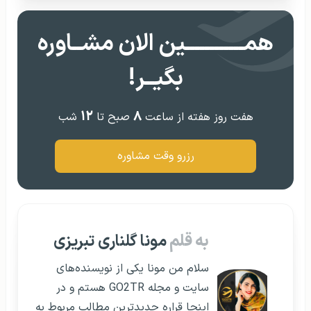
همــــــــــــین الان مشــاوره
بگیــر!
۱۲
۸
هفت روز هفته از ساعت
صبح تا
شب
رزرو وقت مشاوره
به قلم
مونا گلناری تبریزی
سلام من مونا یکی از نویسنده‌های
سایت و مجله GO2TR هستم و در
اینجا قراره جدیدترین مطالب مربوط به