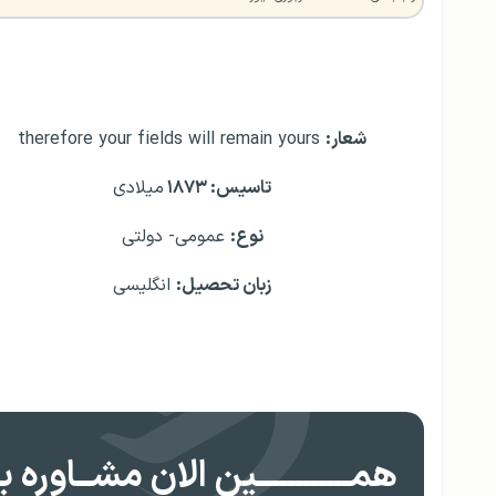
شعار:
therefore your fields will remain yours
تاسيس: ۱۸۷۳
ميلادی
نوع:
عمومی- دولتی
زبان تحصيل:
انگلیسی
همــــــــــــین الان مشــاوره بگ