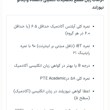
الزامات زبان مقطع تحصیلات تکمیلی دانشگاه وایکاتو
نیوزلند
نمره کلی آیلتس آکادمیک حداقل ۶.۵ (با حداقل
۶.۰ در هر گروه)
نمره iBT (تافل مبتنی بر اینترنت) ۹۰ با نمره
رایتینگ ۲۱
درجه B یا بهتر در گواهی زبان انگلیسی آکادمیک
نمره کلی ۵۸ درPTE Academic
اعطا گواهی نیوزیلند در زبان انگلیسی (آکادمیک)
(سطح ۵)