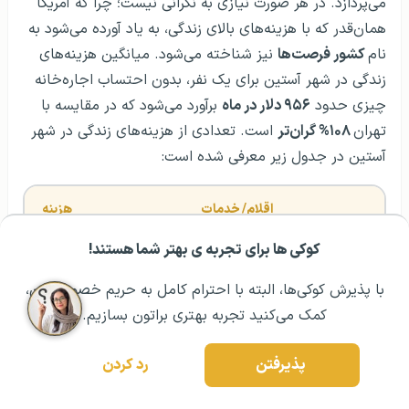
می‌پردازد. در هر صورت نیازی به نگرانی نیست؛ چرا که آمریکا
همان‌قدر که با هزینه‌های بالای زندگی، به یاد آورده می‌شود به
نام
کشور فرصت‌ها
نیز شناخته می‌شود. میانگین هزینه‌های
زندگی در شهر آستین برای یک نفر، بدون احتساب اجاره‌خانه
چیزی حدود
۹۵۶ دلار در ماه
برآورد می‌شود که در مقایسه با
تهران
۱۰۸% گران‌تر
است. تعدادی از هزینه‌های زندگی در شهر
آستین در جدول زیر معرفی شده است:
اقلام/ خدمات
هزینه
کوکی ها برای تجربه ی بهتر شما هستند!
مشــاوره اولیه رایگان:
۰۲۱ ۴۳۰۰۰ ۰۲۱
رزرو مشاوره تخصصی
۱ وعده غذا در رستوران معمولی
۱۶ دلار
با پذیرش کوکی‌ها، البته با احترام کامل به حریم خصوصیتون،
کمک می‌کنید تجربه بهتری براتون بسازیم.
۲.۶۰ 
پذیرفتن
رد کردن
۱ قرص نان
دلار