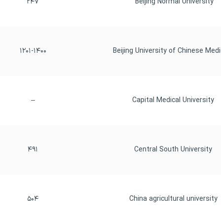
۲۴۷
Beijing Normal University
۱۲۰۱-۱۴۰۰
–
 Capital Medical University
۴۹۱
 Central South University
۵۰۴
 China agricultural university