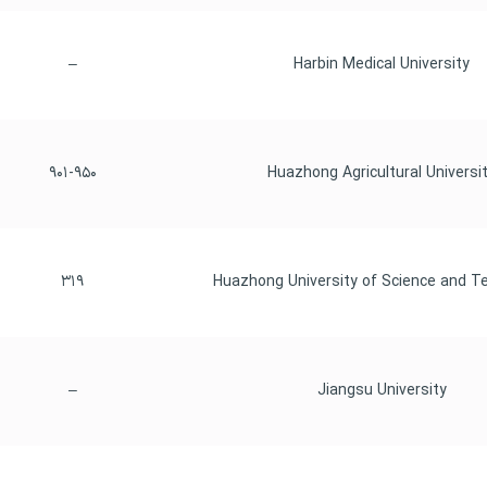
–
 Harbin Medical University
۹۰۱-۹۵۰
۳۱۹
–
 Jiangsu University