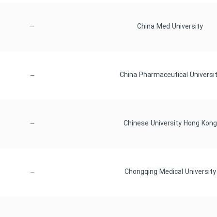
–
 China Med University
–
–
 Ch
–
 Chongqing Medical