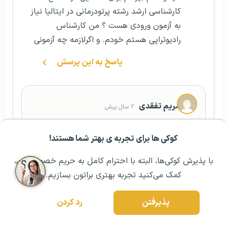
کارشناسی ارشد رشته پرتودرمانی در ایتالیا نیاز
به آزمون ورودی هست ؟ من کارشناس
رادیوتراپی هستم خودم. و اگرلازمه چه آزمونی
پاسخ به این پرسش
مریم تفقدی
۲ سال پیش
سلام آيلین عزیز ممنونم از همراهی شما با
کوکی ها برای تجربه ی بهتر شما هستند!
خانواده گوتوتی آر, دوست عزیز آزمون ورودی
مشــاوره اولیه رایگان:
۰۲۱ ۴۳۰۰۰ ۰۲۱
رزرو مشاوره تخصصی
شما بستگی به دانشگاه متفاوت میباشد.
با پذیرش کوکی‌ها، البته با احترام کامل به حریم خصوصیتون،
سوال دیگه ای اگر دارید با ما در میان بگذارید.
کمک می‌کنید تجربه بهتری براتون بسازیم.
موفق باشید
پذیرفتن
رد کردن
پاسخ به این پرسش