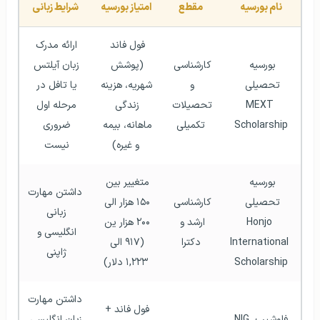
نام بورسیه
مقطع
امتیاز بورسیه
شرایط زبانی
فول فاند 
ارائه مدرک 
بورسیه 
کارشناسی 
(پوشش 
زبان آيلتس 
تحصیلی 
و 
شهریه، هزینه 
یا تافل در 
MEXT 
تحصیلات 
زندگی 
مرحله اول 
Scholarship
تکمیلی
ماهانه، بیمه 
ضروری 
و غیره)
نیست 
بورسیه 
متغییر بین 
داشتن مهارت 
تحصیلی 
کارشناسی 
۱۵۰ هزار الی 
زبانی 
Honjo 
ارشد و 
۲۰۰ هزار ین 
انگلیسی و 
International 
دکترا
(۹۱۷ الی 
ژاپنی 
Scholarship
۱,۲۲۳ دلار)
داشتن مهارت 
فول فاند + 
فلوشیپ NIG 
زبان انگلیسی 