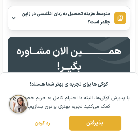
متوسط هزینه تحصیل به زبان انگلیسی در ژاپن
چقدر است؟
همــــــــــــین الان مشــاوره
بگیــر!
۱۲
۸
هفت روز هفته از ساعت
صبح تا
شب
کوکی ها برای تجربه ی بهتر شما هستند!
مشــاوره اولیه رایگان:
۰۲۱ ۴۳۰۰۰ ۰۲۱
رزرو مشاوره تخصصی
با پذیرش کوکی‌ها، البته با احترام کامل به حریم خصوصیتون،
رزرو وقت مشاوره
کمک می‌کنید تجربه بهتری براتون بسازیم.
پذیرفتن
رد کردن