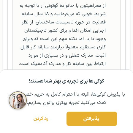
از همراهیتون با خانواده گوتوتی ار با توجه به
شرایط خوبی که می‌فرمایید و ۱۸ سال سابقه
فعالیت در حوزه تاسیسات ساختمان، از نظر
اجرایی امکان اقدام برای کشور تاجیکستان
وجود دارد. اما نکته مهم این است که ویزای
کاری مستقیم معمولاً نیازمند سابقه کار قابل
اثبات، مدارک شغلی و در بسیاری از موارد
ارتباط بین سابقه کار و مدارک آکادمیک است.
به همین دلیل برای شرایطی مثل شما، مسیر
ویزای کار مستقیم معمولاً بهترین گزینه
کوکی ها برای تجربه ی بهتر شما هستند!
مشــاوره اولیه رایگان:
۰۲۱ ۴۳۰۰۰ ۰۲۱
رزرو مشاوره تخصصی
نیست. برای تاجیکستان معمولاً بهترین راه
با پذیرش کوکی‌ها، البته با احترام کامل به حریم خصوصیتون،
ثبت شرکت، دریافت اقامت و مجوز فعالیت
کمک می‌کنید تجربه بهتری براتون بسازیم.
اقتصادی و سپس ورود به بازار کار این کشور
است. بسیاری از ایرانی‌ها نیز از همین مسیر
پذیرفتن
رد کردن
استفاده می‌کنند و بعد از دریافت اقامت، در
حوزه تخصصی خودشان مشغول به کار یا