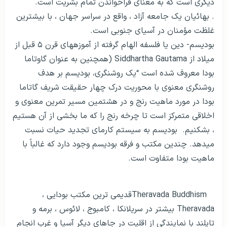
دیگری است که به معنای فراخواندن تمام بشریت است.
. بهائیان یک جامعه آزاد ، واقع در سراسر جهان ، با بیشترین
غلظت مؤمنان در آسیای جنوبی است.
بودیسم- دین یا فلسفه الهام گرفته از آموزه­های قرن ۵ قبل از
میلاد از Siddhartha Gautama (همچنین به عنوان گاوتاما
بودا معروف شده است “یک روشنگری، بودیسم بر هدف
روشنگری معنوی با محوریت درک چهار حقیقت شریف گاتاما
بودا در مورد ماهیت رنج و در هشتمین مسیر تمرین معنوی و
اخلاقی متمرکز است تا چرخه رنج را که ما بخشی از آن هستیم
، بشکنیم. بودیسم به سیستم کارمای تجدید حیات نسبت
می­دهد. چندین مکتب و فرقه بودیسم وجود دارد که غالباً با
ماهیت بودا متفاوت است.
Theravada Buddhismقدیمی ترین مکتب بودایی ،
Theravada بیشتر در سریلانکا ، کامبوج ، لائوس ، برمه و
تایلند با نمایندگی از اقلیت در جاهای دیگر آسیا و غرب انجام