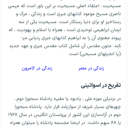
مسیحیت : اعتقاد اصلی مسیحیت بر این باور است كه عیسی
ناصری مسیح موعود كتاب­های عبری است و زندگی ، مرگ و
رستاخیز او برای دنیا رستگار است. مسیحیت یکی از سه
ایمان ابراهیمی توحیدی است ، همراه با اسلام و یهودیت ، که
پیوند معنوی آن را به ابراهیم کتاب­های عبری ردیابی می­
کند. متون مقدس آن شامل کتاب مقدس عبری و عهد جدید
(یا انجیل­های مسیحی) است.
زندگی در مصر
زندگی در کامرون
تفریح در اسواتینی
در نزدیکی موزه ملی ، یادبود یا مقبره پادشاه سبحوزا دوم ،
چهره­ای بسیار شریف از سوازیلند قرار دارد. پادشاه سبحوزا
دوم در آزادسازی این کشور از پروتستان انگلیس در سال ۱۹۶۷
یا ۶۸ سهم داشت. در اینجا مجسمه پادشاه را می­توان همراه