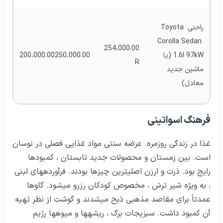
راحتی Toyota 
Corolla Sedan 
254،000.00 
1.6l 97kW (یا 
200،000.00250،000.00
R
ماشین جدید 
معادل)
فرهنگ اسواتینی
غذا در زندگی روزمره. عرضه سنتی مواد غذایی فصلی در نوسان
است. بین زمستان و محصولات جدید تابستان ، کمبودها
رایج بود. ذرت و ارزن اصلی­ترین چیزها بودند. فرآورده­های لبنی
، به ویژه شیر ترش ، مخصوص کودکان رزرو می­شود. گاوها
عمدتاً برای مقاصد مذهبی ذبح می­شدند و گوشت از نظر تهیه
آن كمبود داشت. سبزیجات برگ ، ریشه­ها و میوه­ها رژیم