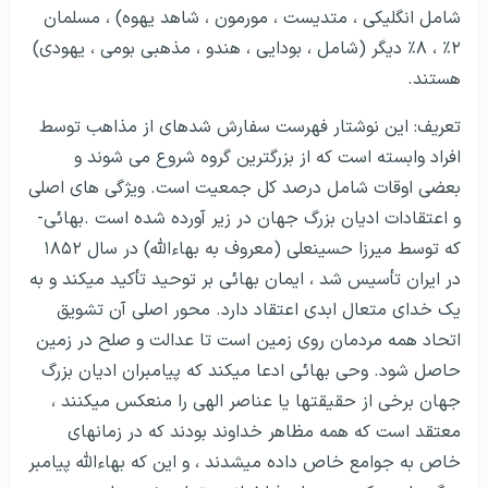
شامل انگلیكی ، متدیست ، مورمون ، شاهد یهوه) ، مسلمان
۲٪ ، ۸٪ دیگر (شامل ، بودایی ، هندو ، مذهبی بومی ، یهودی)
هستند.
تعریف: این نوشتار فهرست سفارش شده­ای از مذاهب توسط
افراد وابسته است که از بزرگترین گروه شروع می شوند و
بعضی اوقات شامل درصد کل جمعیت است. ویژگی های اصلی
و اعتقادات ادیان بزرگ جهان در زیر آورده شده­ است .بهائی-
که توسط میرزا حسینعلی (معروف به بهاءالله) در سال ۱۸۵۲
در ایران تأسیس شد ، ایمان بهائی بر توحید تأکید می­کند و به
یک خدای متعال ابدی اعتقاد دارد. محور اصلی آن تشویق
اتحاد همه مردمان روی زمین است تا عدالت و صلح در زمین
حاصل شود. وحی بهائی ادعا می­کند که پیامبران ادیان بزرگ
جهان برخی از حقیقت­ها یا عناصر الهی را منعکس می­کنند ،
معتقد است که همه مظاهر خداوند بودند که در زمان­های
خاص به جوامع خاص داده می­شدند ، و این که بهاءالله پیامبر