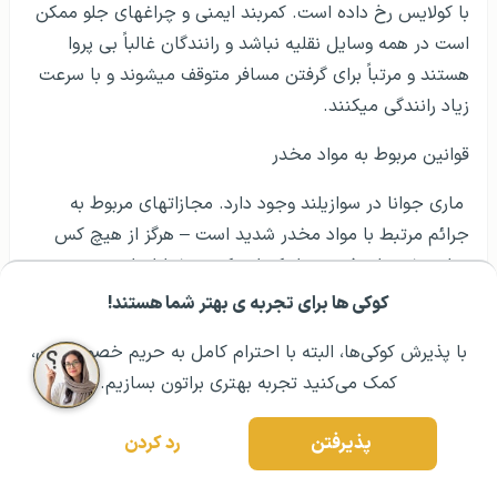
با کولایس رخ داده است. کمربند ایمنی و چراغ­های جلو ممکن
است در همه وسایل نقلیه نباشد و رانندگان غالباً بی پروا
هستند و مرتباً برای گرفتن مسافر متوقف می­شوند و با سرعت
زیاد رانندگی می­کنند.
قوانین مربوط به مواد مخدر
ماری جوانا در سوازیلند وجود دارد. مجازات­های مربوط به
جرائم مرتبط با مواد مخدر شدید است – هرگز از هیچ کس
مواد مخدر را نپذیرید و از کسانی که در خیابان­ها هستند
خواستار تهیه مواد مخدر نباشید.
کوکی ها برای تجربه ی بهتر شما هستند!
مشــاوره اولیه رایگان:
۰۲۱ ۴۳۰۰۰ ۰۲۱
رزرو مشاوره تخصصی
کمک پزشکی در سواتی (کشور سوازیلند)
با پذیرش کوکی‌ها، البته با احترام کامل به حریم خصوصیتون،
کمک می‌کنید تجربه بهتری براتون بسازیم.
امکانات پزشکی در eSwatini در اکثر شهرها یافت می­شود ،
اما به دلیل بیماری همه گیر HIV / AIDS غالباً بسیار شلوغ
پذیرفتن
رد کردن
هستند . اگر به داروهای تجویز نیاز دارید ، به مدت کافی برای
سفر خود همراه داشته باشید و نامه­ای از پزشک خود برای