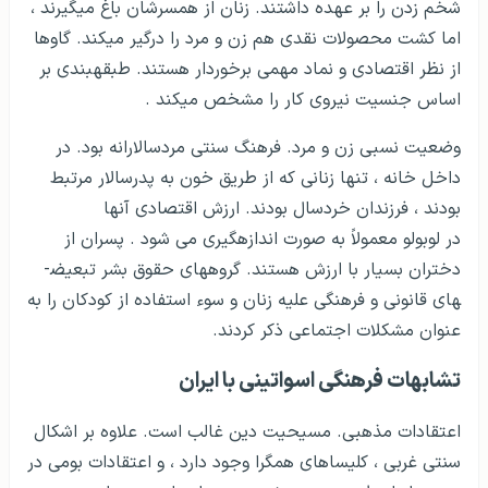
شخم زدن را بر عهده داشتند. زنان از همسرشان باغ می­گیرند ،
اما کشت محصولات نقدی هم زن و مرد را درگیر می­کند. گاوها
از نظر اقتصادی و نماد مهمی برخوردار هستند. طبقه­بندی بر
اساس جنسیت نیروی کار را مشخص می­کند .
وضعیت نسبی زن و مرد. فرهنگ سنتی مردسالارانه بود. در
داخل خانه ، تنها زنانی که از طریق خون به پدرسالار مرتبط
بودند ، فرزندان خردسال بودند. ارزش اقتصادی آنها
در لوبولو معمولاً به صورت اندازه­گیری می شود . پسران از
دختران بسیار با ارزش هستند. گروه­های حقوق بشر تبعیض­
های قانونی و فرهنگی علیه زنان و سوء استفاده از کودکان را به
عنوان مشکلات اجتماعی ذکر کردند.
تشابهات فرهنگی اسواتینی با ایران
اعتقادات مذهبی. مسیحیت دین غالب است. علاوه بر اشکال
سنتی غربی ، کلیساهای همگرا وجود دارد ، و اعتقادات بومی در