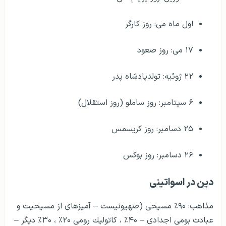
اول ماه می: روز کارگر
۱۷ می: روز صعود
۲۲ ژوئیه: تولدپادشاه پدر
۶ سپتامبر: روز ساملو (روز استقلال)
۲۵ دسامبر: روز کریسمس
۲۶ دسامبر: روز بوکس
دین در اسواتینی
مذاهب: ۹۰٪ مسیحی (صهیونیست – آمیزه­ای از مسیحیت و
عبادت بومی اجدادی – ۴۰٪ ، كاتولیك رومی ۲۰٪ ، ۳۰٪ دیگر –