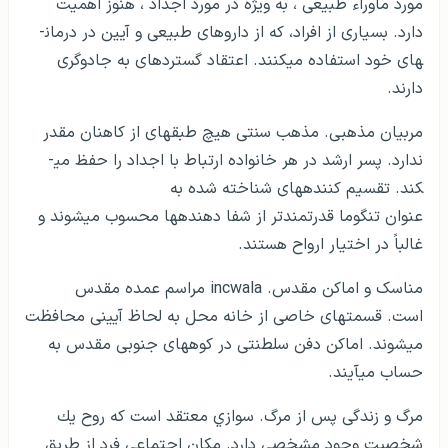
مورد ماوراء طبیعی ، به ویژه در مورد اجداد ، هنوز اهمیت
دارد. بسیاری از افراد، که از داروهای طبیعی و آیین در درمان­
های خود استفاده می­کنند. اعتقاد گسترده­ای به جادوگری
دارند.
مربیان مذهبی. مذهب سنتی هیچ طبقه­ای از کاهنان مقدر
ندارد. پسر ارشد در هر خانواده ارتباط با اجداد را حفظ می­
کند. تقسیم کننده­های شناخته شده به
عنوان تنگوما قدرتمندتر از شفا دهنده­ها محسوب می­شوند و
غالباً در اختیار ارواح هستند.
مناسک و اماکن مقدس. incwala مراسم عمده مقدس
است. قسمت­های خاصی از خانه محل به لحاظ آیینی محافظت
می­شوند. اماکن دفن سلطنتی در کوه­های جنوبی مقدس به
حساب می­آیند.
مرگ و زندگی پس از مرگ. سوازي معتقد است كه روح يك
شخصيت وجود مشخصي دارد. مکان اجتماعی فرد از طریق