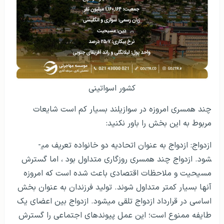
اقتصاد در اسواتینی
امنیت مالی و اقتصادی در اسواتینی
امنیت در اسواتینی
مراحل و شرایط اخذ اقامت برای خود و همراه در
کشور اسواتینی
اسواتینی
چند همسری امروزه در سوازیلند بسیار کم است شایعات
حداقل حقوق در اسواتینی
مربوط به این بخش را باور نکنید:
اجاره خانه در اسواتینی
ازدواج: ازدواج به عنوان اتحادیه دو خانواده تعریف می­
خرید ملک در اسواتینی
شود. ازدواج چند همسری روزگاری متداول بود ، اما گسترش
مسیحیت و ملاحظات اقتصادی باعث شده است که امروزه
ثبت شرکت در اسواتینی
آنها بسیار کمتر متداول شوند. تولید فرزندان به عنوان بخش
انواع ویزا و انواع اقامت در اسواتینی
اساسی در قرارداد ازدواج تلقی می­شود. ازدواج بین اعضای یک
طایفه ممنوع است؛ این عمل پیوندهای اجتماعی را گسترش
بیمه و تسهیلات درمانی برای افراد مقیم اسواتینی