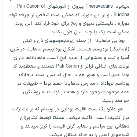
می­شود. Theravadans پیروی از آموزه­های Pali Canon of
Buddha ، و بر این باورند که ممکن است شخص از چرخه تولد
دوباره ، دلبستگی دنیوی و رنج برای خود فرار کند. این روند
ممکن است یک یا چند سال طول بکشد.
بودایی ماهایانا ، از جمله زیرمجموعه­های ذن و تبتی
(لاماتیک) بودیسم هستند. اشکال بوداییسم ماهایانا در شرق
آسیا و تبت و بخش­هایی از غرب رایج است. ماهایاناها دارای
نوشته‌های اضافی فراتر از Pali Canon هستند و معتقدند که
بودا ابدی است و هنوز هم در حال تدریس است. برخلاف
بوداسم تروادادا ، مدارس ماهایانا حفظ بودا – طبیعت در
همه موجودات وجود دارد و همه در نهایت به روشنگری
خواهند رسید.
هو هائو: یک سنت اقلیت بودایی در ویتنام که بر مشارکت
دراز کشیده است ، تأکید می­کند ، عمدتا توسط کشاورزان
دهقانی این مراسم و معابد گران قیمت را گریز می­دهد و
شیوه­های اصلی را به خانه منتقل می­کند.