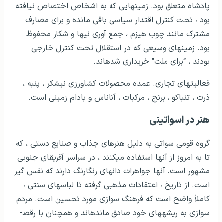
پادشاه متعلق بود. زمین­هایی که به اشخاص اختصاص نیافته
بود ، تحت کنترل اقتدار سیاسی باقی مانده و برای مصارف
مشترک مانند چوب هیزم ، جمع آوری نی­ها و شکار محفوظ
بود. زمین­های وسیعی که در استقلال تحت کنترل خارجی
بودند ، “برای ملت” خریداری شده­اند.
فعالیت­های تجاری. عمده محصولات کشاورزی نیشکر ، پنبه ،
ذرت ، تنباکو ، برنج ، مرکبات ، آناناس و بادام زمینی است.
هنر در اسواتینی
گروه قومی سواتی به دلیل هنرهای جذاب و صنایع دستی ، که
تا به امروز از آنها استفاده می­کنند ، در سراسر آفریقای جنوبی
مشهور است. آنها جواهرات دانه­ای رنگارنگ دارند که نفس گیر
است. از تاریخ ، اعتقادات مذهبی گرفته تا لباس­های سنتی ،
کاملاً واضح است که فرهنگ سوازی مورد تحسین است. مردم
سوازی به ریشه­های خود صادق مانده­اند و همچنان با رقص­