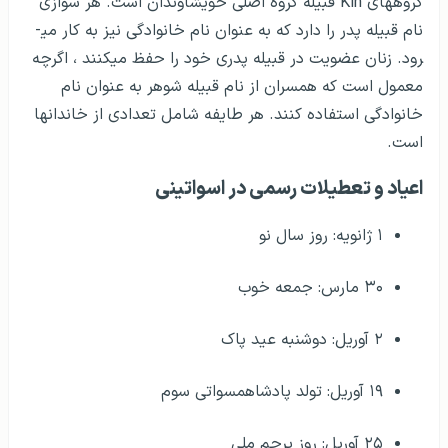
گروه­های Kin قبیله گروه اصلی خویشاوندان است. هر سوازی
نام قبیله پدر را دارد که به عنوان نام خانوادگی نیز به کار می­
رود. زنان عضویت در قبیله پدری خود را حفظ می­کنند ، اگرچه
معمول است که همسران از نام قبیله شوهر به عنوان نام
خانوادگی استفاده کنند. هر طایفه شامل تعدادی از خاندان­ها
است.
اعیاد و تعطیلات رسمی در اسواتینی
۱ ژانویه: روز سال نو
۳۰ مارس: جمعه خوب
۲ آوریل: دوشنبه عید پاک
۱۹ آوریل: تولد پادشاهمسواتی سوم
۲۵ آوریل: روز پرچم ملی