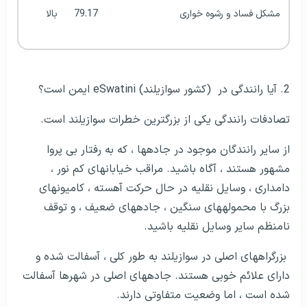
مشکل فساد و رشوه خواری
79.17
بالا
2. آیا رانندگی در (کشور سوازیلند) eSwatini ایمن است؟
تصادفات رانندگی یکی از بزرگ­ترین خطرات سوازیلند است.
از سایر رانندگان موجود در جاده­ها ، که به رفتار بی پروا
مشهور هستند ، آگاه باشید. مراقب خیابان­های کم نور ،
دامداری ، وسایل نقلیه در حال حرکت آهسته ، کامیون­های
بزرگ با محموله­های سنگین ، جاده­های ضعیف ، و توقف
نامنظم سایر وسایل نقلیه باشید.
بزرگراه­های اصلی در سوازیلند به طور کلی ، آسفالت شده و
دارای علائم خوبی هستند. جاده­های اصلی در شهرها آسفالت
شده است ، اما وضعیت متفاوتی دارند.