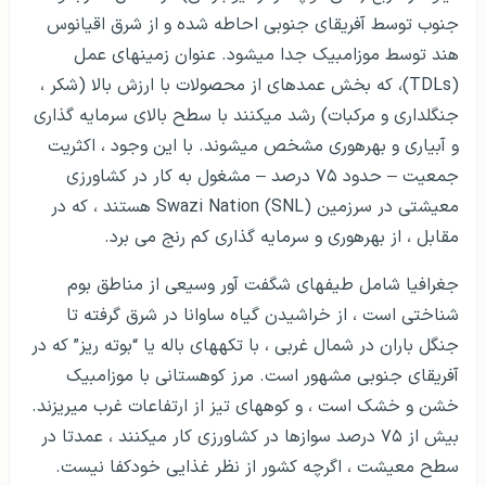
جنوب توسط آفریقای جنوبی احاطه شده و از شرق اقیانوس
هند توسط موزامبیک جدا می­شود. عنوان زمین­های عمل
(TDLs)، که بخش عمده­ای از محصولات با ارزش بالا (شکر ،
جنگلداری و مرکبات) رشد می­کنند با سطح بالای سرمایه گذاری
و آبیاری و بهره­وری مشخص می­شوند. با این وجود ، اکثریت
جمعیت – حدود ۷۵ درصد – مشغول به کار در کشاورزی
معیشتی در سرزمین Swazi Nation (SNL) هستند ، که در
مقابل ، از بهره­وری و سرمایه گذاری کم رنج می برد.
جغرافیا شامل طیف­های شگفت آور وسیعی از مناطق بوم
شناختی است ، از خراشیدن گیاه ساوانا در شرق گرفته تا
جنگل باران در شمال غربی ، با تکه­های باله یا “بوته ریز” که در
آفریقای جنوبی مشهور است. مرز کوهستانی با موزامبیک
خشن و خشک است ، و کوه­های تیز از ارتفاعات غرب می­ریزند.
بیش از ۷۵ درصد سوازها در کشاورزی کار می­کنند ، عمدتا در
سطح معیشت ، اگرچه کشور از نظر غذایی خودکفا نیست.