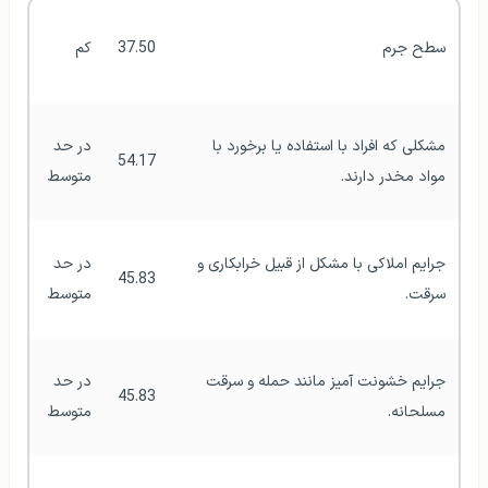
سطح جرم
37.50
کم
مشکلی که افراد با استفاده یا برخورد با 
در حد 
54.17
مواد مخدر دارند.
متوسط
جرایم املاکی با مشکل از قبیل خرابکاری و 
در حد 
45.83
سرقت.
متوسط
جرایم خشونت آمیز مانند حمله و سرقت 
در حد 
45.83
مسلحانه.
متوسط