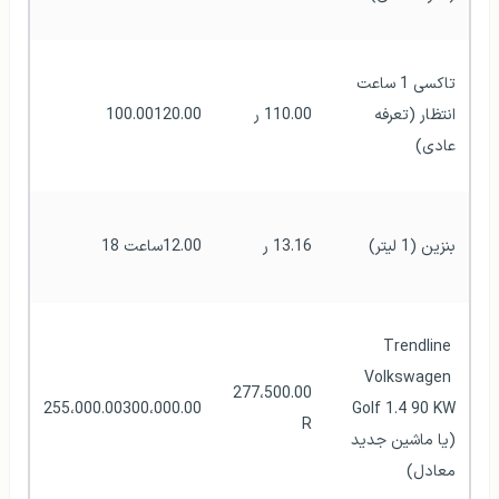
تاکسی 1 ساعت 
انتظار (تعرفه 
110.00 ر
100.00120.00
عادی)
بنزین (1 لیتر)
13.16 ر
12.00ساعت 18
Trendline 
Volkswagen 
277،500.00 
255،000.00300،000.00
Golf 1.4 90 KW 
R
(یا ماشین جدید 
معادل)