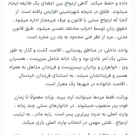
داده و حفظ می­کند. گاهی ازدواج بین اعضای یک طایفه ایجاد
خدمات بانکی و مالی در اسواتینی
می­شوند. طلاق در نتیجه شهرنشینی افزایش یافته است. از
آنجا که ازدواج سنتی با قانون و عرف غیرمجاز اداره می­شود ،
ویزای مشترک و سهولت رفت و آمد به کشورهای
حقوق زنان توسط احزاب مختلف تفسیر می­شود. طبق قانون
دیگر در اسواتینی
مدنی ، مرد از نظر فنی محدود به یك زن مجرد است.
واحد داخلی: در مناطق روستایی ، اقامت گشت و گذار به طور
سنتی یک امر عادی بود و یک خانه شامل سرپرست ، همسران
وی ، خواهران و برادران بی­سرپرست و فرزندان متاهل به همراه
همسر و فرزندانشان می­شد. به استثنای فرزندان خردسال
، اقامت خانواده در شهرها یک معیار است.
وراثت: فقط مردها می­توانند ارث ببرند. وراث معمولاً تا زمان
فوت پدر منصوب نمی­شوند. در خانوارهای سنتی چند زبانه ،
وارث اصلی به ندرت پیرترین پسر است. رتبه مادر ، به ترتیب
ازدواج ، نقش مهمی در انتخاب وارث اصلی بازی می­کند.